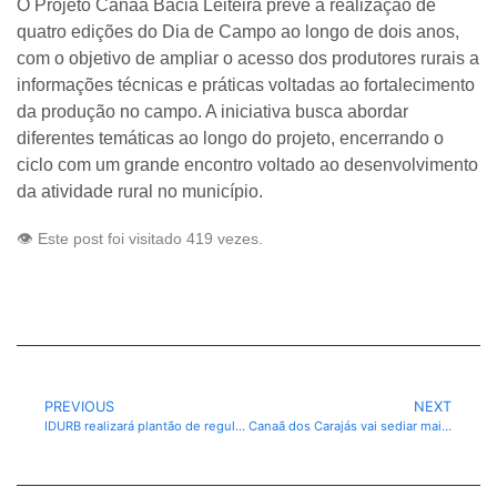
O Projeto Canaã Bacia Leiteira prevê a realização de
quatro edições do Dia de Campo ao longo de dois anos,
com o objetivo de ampliar o acesso dos produtores rurais a
informações técnicas e práticas voltadas ao fortalecimento
da produção no campo. A iniciativa busca abordar
diferentes temáticas ao longo do projeto, encerrando o
ciclo com um grande encontro voltado ao desenvolvimento
da atividade rural no município.
👁️ Este post foi visitado 419 vezes.
PREVIOUS
NEXT
IDURB realizará plantão de regularização fundiária na Vila Ouro Verde, em Canaã dos Carajás-PA.
Canaã dos Carajás vai sediar mais uma edição do Festival Paralímpico Loterias Caixa 2026