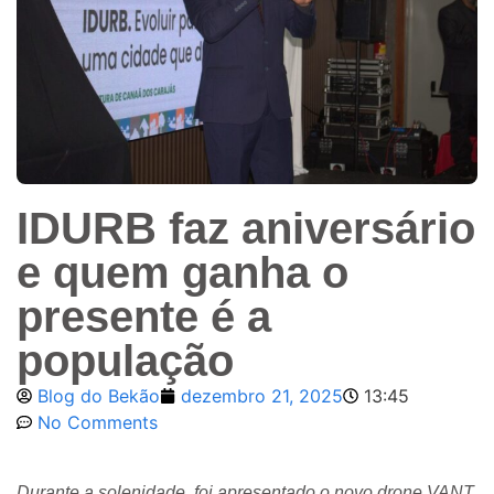
IDURB faz aniversário
e quem ganha o
presente é a
população
Blog do Bekão
dezembro 21, 2025
13:45
No Comments
Durante a solenidade, foi apresentado o novo drone VANT,