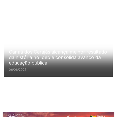
Canaã dos Carajás alcança melhor resultado
da história no Ideb e consolida avanço da
educação pública
06/08/2026