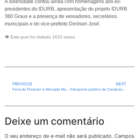
A solenidade contou ainda com homenagens aos ex-
presidentes do IDURB, apresentação do projeto IDURB
360 Graus e a presença de vereadores, secretários
municipais e do vice-prefeito Dinilson José.
👁️ Este post foi visitado 1633 vezes.
PREVIOUS
NEXT
Feira do Produtor e Mercado Municipal de Canaã completam 9 anos
Transporte público de Canaã dos Carajás completa um ano com mais de 187 mil passagens emitidas
Deixe um comentário
O seu endereço de e-mail não será publicado.
Campos