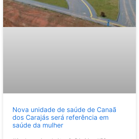
Nova unidade de saúde de Canaã
dos Carajás será referência em
saúde da mulher