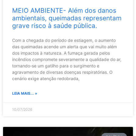
MEIO AMBIENTE- Além dos danos
ambientais, queimadas representam
grave risco à saúde pública.
Com a chegada do período de estiagem, o aumento
das queimadas acende um alerta que vai muito além
dos impactos à natureza. A fumaça gerada pelos
incêndios compromete severamente a qualidade do ar,
tornando-se um gatilho para o surgimento e
agravamento de diversas doenças respiratórias. O
cenário exige atenção redobrada,
LEIA MAIS... »
10/07/2026