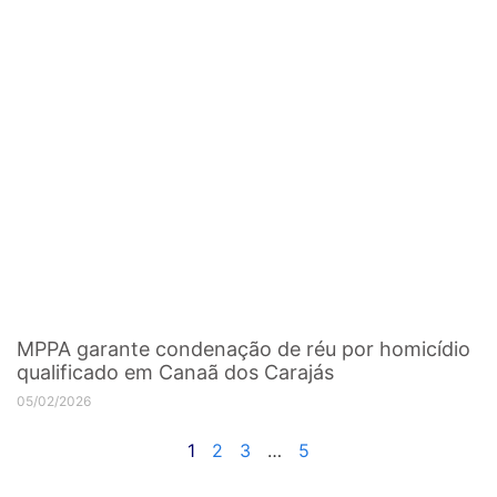
MPPA garante condenação de réu por homicídio
qualificado em Canaã dos Carajás
05/02/2026
1
2
3
…
5