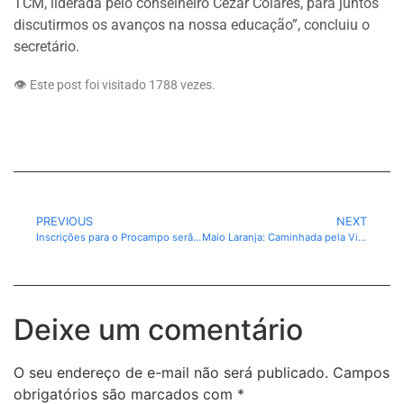
TCM, liderada pelo conselheiro Cézar Colares, para juntos
discutirmos os avanços na nossa educação”, concluiu o
secretário.
👁️ Este post foi visitado 1788 vezes.
PREVIOUS
NEXT
Inscrições para o Procampo serão abertas a partir do dia 26 de maio
Maio Laranja: Caminhada pela Vida, Respeito e Proteção, em Canaã dos Carajás-PA.
Deixe um comentário
O seu endereço de e-mail não será publicado.
Campos
obrigatórios são marcados com
*