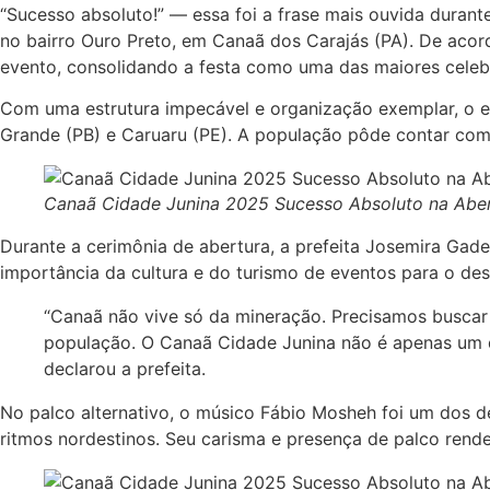
“Sucesso absoluto!” — essa foi a frase mais ouvida durant
no bairro Ouro Preto, em Canaã dos Carajás (PA). De aco
evento, consolidando a festa como uma das maiores celebr
Com uma estrutura impecável e organização exemplar, o e
Grande (PB) e Caruaru (PE). A população pôde contar com 
Canaã Cidade Junina 2025 Sucesso Absoluto na Abert
Durante a cerimônia de abertura, a prefeita Josemira Gad
importância da cultura e do turismo de eventos para o de
“Canaã não vive só da mineração. Precisamos busca
população. O Canaã Cidade Junina não é apenas um dos
declarou a prefeita.
No palco alternativo, o músico Fábio Mosheh foi um dos de
ritmos nordestinos. Seu carisma e presença de palco rend