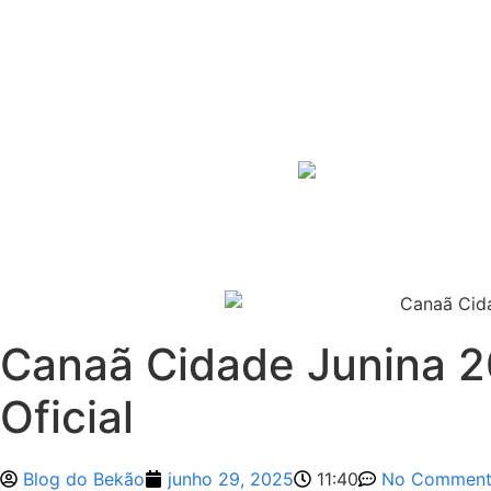
Ir
para
o
conteúdo
Canaã Cidade Junina 2
Oficial
Blog do Bekão
junho 29, 2025
11:40
No Comment