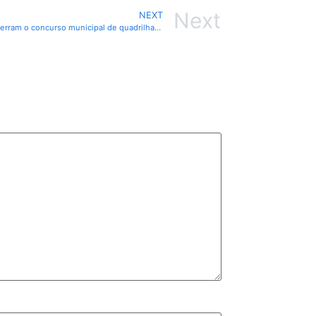
Next
NEXT
Apresentações marcantes e enredos envolventes encerram o concurso municipal de quadrilhas no Canaã Cidade Junina