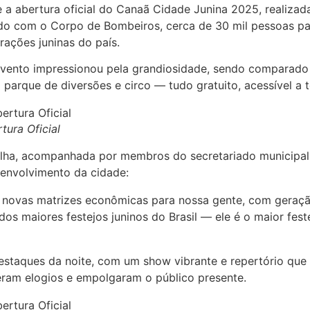
e a abertura oficial do Canaã Cidade Junina 2025, realiza
rdo com o Corpo de Bombeiros, cerca de 30 mil pessoas pa
ações juninas do país.
vento impressionou pela grandiosidade, sendo comparado 
parque de diversões e circo — tudo gratuito, acessível a
ura Oficial
elha, acompanhada por membros do secretariado municipal 
senvolvimento da cidade:
r novas matrizes econômicas para nossa gente, com geraç
 maiores festejos juninos do Brasil — ele é o maior feste
staques da noite, com um show vibrante e repertório que p
eram elogios e empolgaram o público presente.