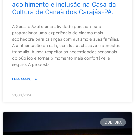
acolhimento e inclusão na Casa da
Cultura de Canaã dos Carajás-PA.
A Sessão Azul é uma atividade pensada para
proporcionar uma experiência de cinema mais
acolhedora para crianças com autismo e suas famílias.
A ambientação da sala, com luz azul suave e atmosfera
tranquila, busca respeitar as necessidades sensoriais
do público e tornar o momento mais confortável e
seguro. A proposta
LEIA MAIS... »
31/03/2026
CULTURA