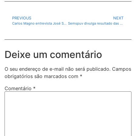
PREVIOUS
NEXT
Carlos Magno entrevista José Sarney: bastidores da política, democracia e memória do Brasil.
Semspuv divulga resultado das defesas de autuação e recursos de dezembro de 2025
Deixe um comentário
O seu endereço de e-mail não será publicado.
Campos
obrigatórios são marcados com
*
Comentário
*