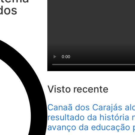
dos
Visto recente
Canaã dos Carajás al
resultado da história 
avanço da educação 