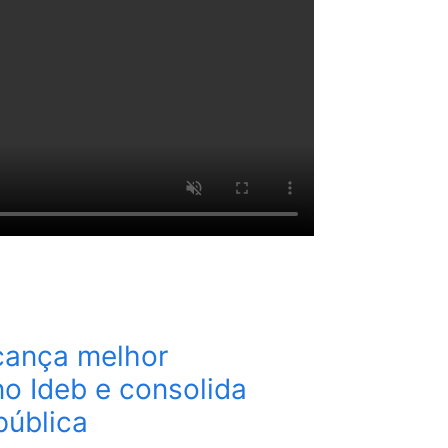
cança melhor
no Ideb e consolida
pública