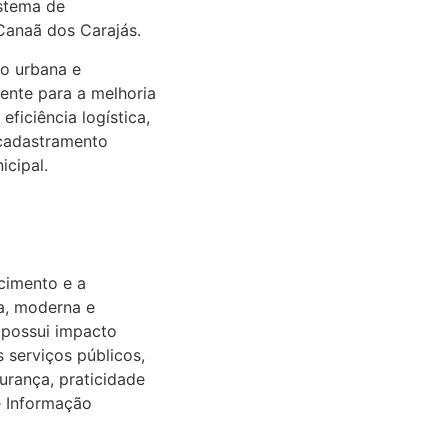
istema de
Canaã dos Carajás.
ão urbana e
ente para a melhoria
eficiência logística,
 cadastramento
icipal.
cimento e a
a, moderna e
o possui impacto
s serviços públicos,
urança, praticidade
e Informação