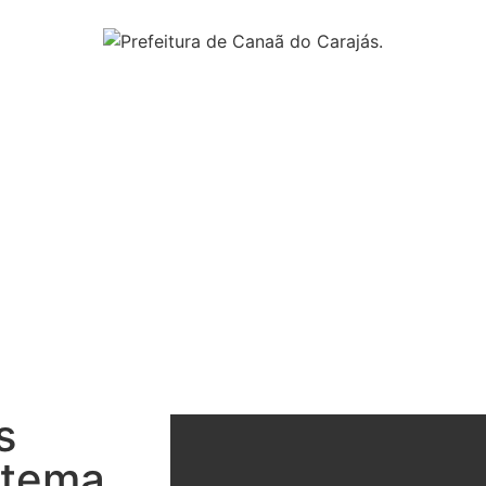
s
stema