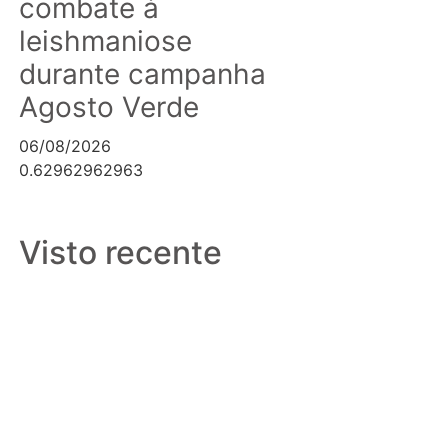
combate à
leishmaniose
durante campanha
Agosto Verde
06/08/2026
Canaã dos
Visto recente
Carajás
alcança melhor
resultado da
história no
Ideb e
consolida