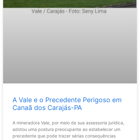
A Vale e o Precedente Perigoso em
Canaã dos Carajás-PA
A mineradora Vale, por meio de sua assessoria jurídica,
adotou uma postura preocupante ao estabelecer um
precedente que pode trazer sérias consequências