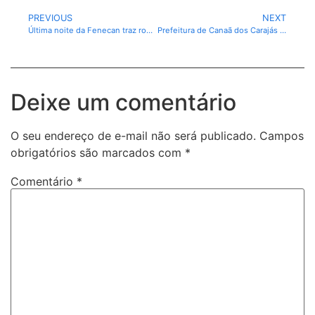
PREVIOUS
NEXT
Última noite da Fenecan traz roda de conversa sobre o poder da comunicação e da imagem nos negócios
Prefeitura de Canaã dos Carajás contrata Aline Brasil para o show do Círio 2025
Deixe um comentário
O seu endereço de e-mail não será publicado.
Campos
obrigatórios são marcados com
*
Comentário
*