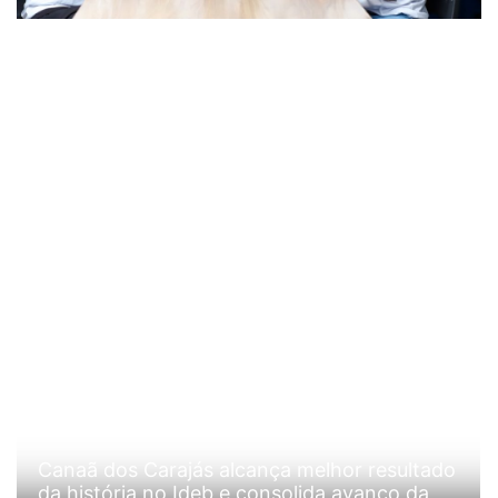
Canaã dos Carajás alcança melhor resultado
da história no Ideb e consolida avanço da