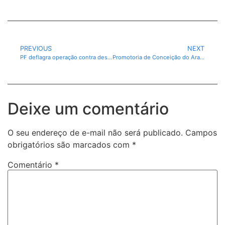
PREVIOUS
NEXT
PF deflagra operação contra desmatamento ilegal em assentamento no oeste do Pará.
Promotoria de Conceição do Araguaia-PA apura intervenção irregular em área ambiental próxima ao Rio Araguaia.
Deixe um comentário
O seu endereço de e-mail não será publicado.
Campos
obrigatórios são marcados com
*
Comentário
*