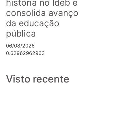
história no Ideb e
consolida avanço
da educação
pública
06/08/2026
Canaã dos
Visto recente
Carajás
alcança melhor
resultado da
história no
Ideb e
consolida