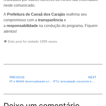
neste comunicado.
A
Prefeitura de Canaã dos Carajás
reafirma seu
compromisso com a
transparência
e
a
responsabilidade
na condução do programa. Fiquem
atentos!
👁️ Este post foi visitado 1999 vezes.
PREVIOUS
NEXT
PF e IBAMA desencadearam a terceira fase da “Operação Novo Eldorado”, em Curionópolis/PA.
IPTU: arrecadação crescente e mais acessível para os contribuintes de Canaã dos Carajás
Deixe um comentário