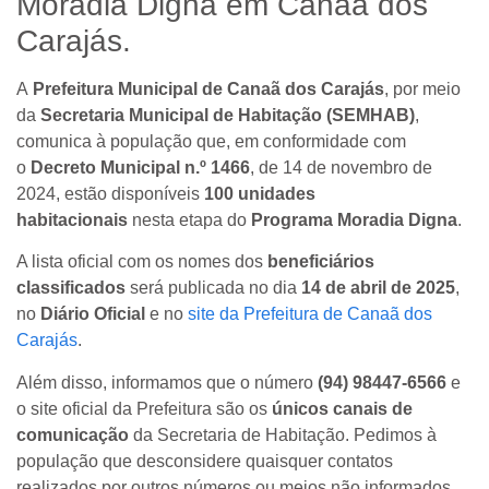
Moradia Digna em Canaã dos
Carajás.
A
Prefeitura Municipal de Canaã dos Carajás
, por meio
da
Secretaria Municipal de Habitação (SEMHAB)
,
comunica à população que, em conformidade com
o
Decreto Municipal n.º 1466
, de 14 de novembro de
2024, estão disponíveis
100 unidades
habitacionais
nesta etapa do
Programa Moradia Digna
.
A lista oficial com os nomes dos
beneficiários
classificados
será publicada no dia
14 de abril de 2025
,
no
Diário Oficial
e no
site da Prefeitura de Canaã dos
Carajás
.
Além disso, informamos que o número
(94) 98447-6566
e
o site oficial da Prefeitura são os
únicos canais de
comunicação
da Secretaria de Habitação. Pedimos à
população que desconsidere quaisquer contatos
realizados por outros números ou meios não informados