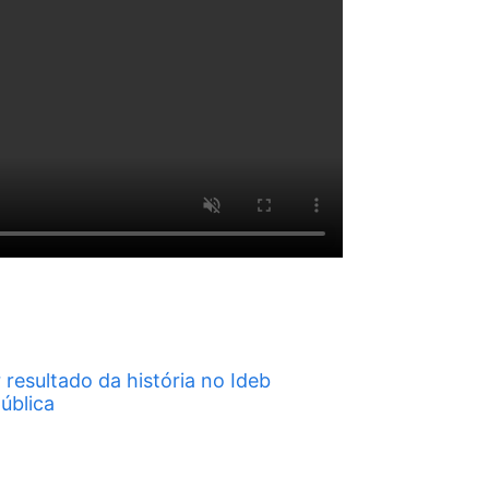
resultado da história no Ideb
ública