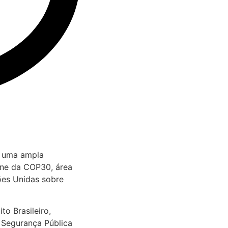
1) uma ampla
one da COP30, área
ões Unidas sobre
o Brasileiro,
e Segurança Pública