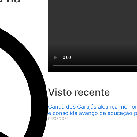
Visto recente
Canaã dos Carajás alcança melhor 
e consolida avanço da educação p
06/08/2026