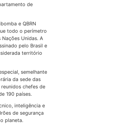
partamento de
ntibomba e QBRN
que todo o perímetro
às Nações Unidas. A
sinado pelo Brasil e
iderada território
especial, semelhante
rária da sede das
 reunidos chefes de
de 190 países.
nico, inteligência e
adrões de segurança
o planeta.