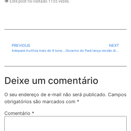
👁️ Este post foi visitado 1155 vezes.
PREVIOUS
NEXT
Adepará inutiliza mais de 9 toneladas de pescado irregular durante Operação Semana Santa
Governo do Pará lança versão digital da Carteira de Identificação da Pessoa com Transtorno do Espectro Autista
Deixe um comentário
O seu endereço de e-mail não será publicado.
Campos
obrigatórios são marcados com
*
Comentário
*