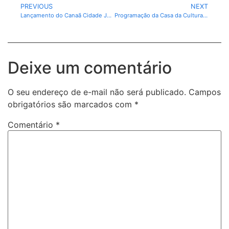
PREVIOUS
NEXT
Lançamento do Canaã Cidade Junina 2025 promete edição histórica com o tema “Festa na Roça”
Programação da Casa da Cultura de Canaã dos Carajás-PA, nesta segunda-feira, (12).
Deixe um comentário
O seu endereço de e-mail não será publicado.
Campos
obrigatórios são marcados com
*
Comentário
*