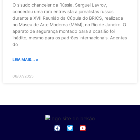
O sisudo chanceler da Rússia, Serguei Lavrov,
concedeu uma rara entrevista a jornalistas russos
durante a XVII Reunião da Cúpula do BRICS, realizada
no Museu de Arte Moderna (MAM), no Rio de Janeiro. O
aparato de segurança montado para a ocasião foi
inédito, mesmo para os padrões internacionais. Agentes
do
LEIA MAIS... »
08/07/2025