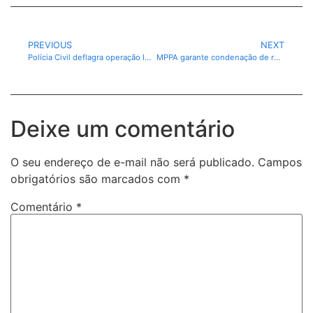
PREVIOUS
NEXT
Polícia Civil deflagra operação IARA contra tráfico de drogas e lavagem de capitais.
MPPA garante condenação de réu por homicídio qualificado em Canaã dos Carajás
Deixe um comentário
O seu endereço de e-mail não será publicado.
Campos
obrigatórios são marcados com
*
Comentário
*