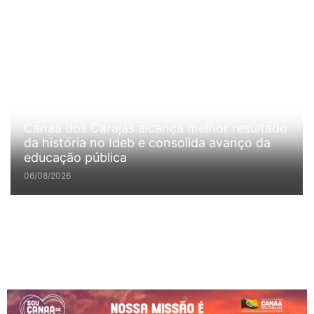
Canaã dos Carajás alcança melhor resultado
da história no Ideb e consolida avanço da
educação pública
06/08/2026