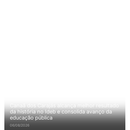
Canaã dos Carajás alcança melhor resultado
da história no Ideb e consolida avanço da
educação pública
06/08/2026