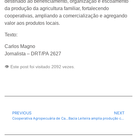
destinado ao beneficiamento, organização e escoamento
da produção da agricultura familiar, fortalecendo
cooperativas, ampliando a comercialização e agregando
valor aos produtos locais.
Texto:
Carlos Magno
Jornalista – DRT/PA 2627
👁️ Este post foi visitado 2092 vezes.
PREVIOUS
NEXT
Cooperativa Agropecuária de Canaã dos Carajás apresenta projeto de Unidade de Beneficiamento de Leite e oficializa filiação à CUIA
Bacia Leiteira amplia produção com incorporação de animais geneticamente melhorados