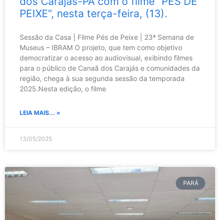
dos Carajás-PA com o filme “PÉS DE
PEIXE”, nesta terça-feira, (13).
Sessão da Casa | Filme Pés de Peixe | 23ª Semana de
Museus – IBRAM O projeto, que tem como objetivo
democratizar o acesso ao audiovisual, exibindo filmes
para o público de Canaã dos Carajás e comunidades da
região, chega à sua segunda sessão da temporada
2025.Nesta edição, o filme
LEIA MAIS... »
13/05/2025
PARÁ