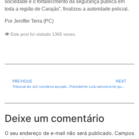
sociedade e o fortalecimento da segurança pública em
toda a região de Carajás”, finalizou a autoridade policial.
Por Jeniffer Terra (PC)
👁️ Este post foi visitado 1365 vezes.
PREVIOUS
NEXT
Tribunal do Júri condena acusado por homicídio em Ourilândia do Norte após atuação do MPPA.
Presidente Lula sanciona lei que isenta Imposto de Renda para quem ganha até R$ 5 mil
Deixe um comentário
O seu endereço de e-mail não será publicado.
Campos