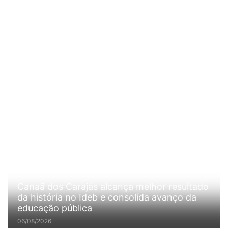
Canaã dos Carajás alcança melhor resultado
da história no Ideb e consolida avanço da
educação pública
06/08/2026