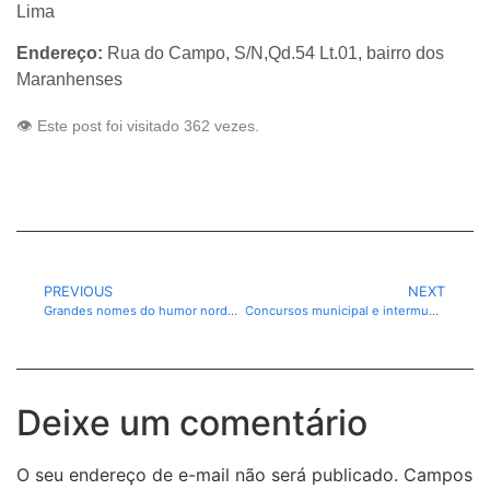
Lima
Endereço:
Rua do Campo, S/N,Qd.54 Lt.01, bairro dos
Maranhenses
👁️ Este post foi visitado 362 vezes.
PREVIOUS
NEXT
Grandes nomes do humor nordestino marcam a 5ª edição do Canaã Cidade Junina
Concursos municipal e intermunicipal de quadrilhas definem campeãs de 2026
Deixe um comentário
O seu endereço de e-mail não será publicado.
Campos