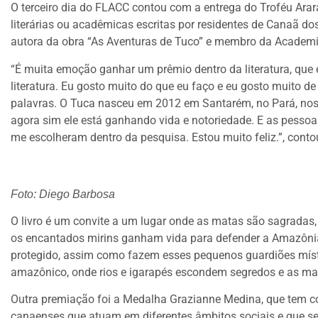
O terceiro dia do FLACC contou com a entrega do Troféu Ara
literárias ou acadêmicas escritas por residentes de Canaã dos
autora da obra “As Aventuras de Tuco” e membro da Academi
“É muita emoção ganhar um prêmio dentro da literatura, que 
literatura. Eu gosto muito do que eu faço e eu gosto muito de 
palavras. O Tuca nasceu em 2012 em Santarém, no Pará, nos e
agora sim ele está ganhando vida e notoriedade. E as pessoa
me escolheram dentro da pesquisa. Estou muito feliz.”, conto
Foto: Diego Barbosa
O livro é um convite a um lugar onde as matas são sagradas,
os encantados mirins ganham vida para defender a Amazôni
protegido, assim como fazem esses pequenos guardiões místi
amazônico, onde rios e igarapés escondem segredos e as m
Outra premiação foi a Medalha Grazianne Medina, que tem co
canaenses que atuam em diferentes âmbitos sociais e que se