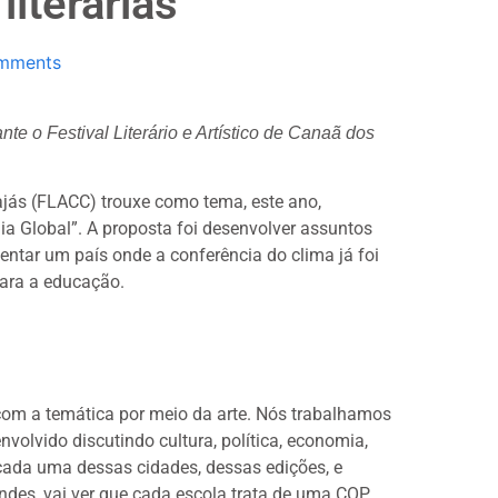
iterárias
mments
te o Festival Literário e Artístico de Canaã dos
rajás (FLACC) trouxe como tema, este ano,
a Global”. A proposta foi desenvolver assuntos
entar um país onde a conferência do clima já foi
para a educação.
 com a temática por meio da arte. Nós trabalhamos
volvido discutindo cultura, política, economia,
cada uma dessas cidades, dessas edições, e
andes, vai ver que cada escola trata de uma COP