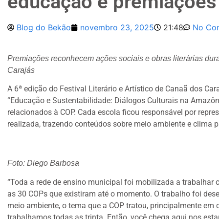
educação e premiações l
Blog do Bekão
novembro 23, 2025
21:48
No Co
Premiações reconhecem ações sociais e obras literárias duran
Carajás
A 6ª edição do Festival Literário e Artístico de Canaã dos Ca
“Educação e Sustentabilidade: Diálogos Culturais na Amazôni
relacionados à COP. Cada escola ficou responsável por repres
realizada, trazendo conteúdos sobre meio ambiente e clima 
Foto: Diego Barbosa
“Toda a rede de ensino municipal foi mobilizada a trabalhar
as 30 COPs que existiram até o momento. O trabalho foi desen
meio ambiente, o tema que a COP tratou, principalmente em 
trabalhamos todas as trinta. Então, você chega aqui nos est