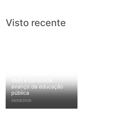
Visto recente
Canaã dos Carajás
alcança melhor
resultado da história no
Ideb e consolida
avanço da educação
pública
06/08/2026