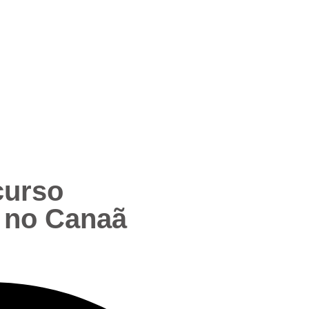
curso
s no Canaã