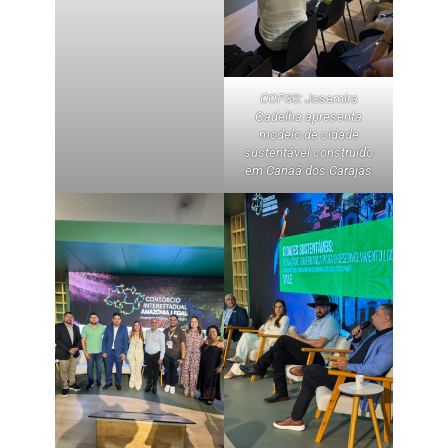
COP30: Josemira
Gadelha apresenta
modelo de cidade
sustentável construído
em Canaã dos Carajás