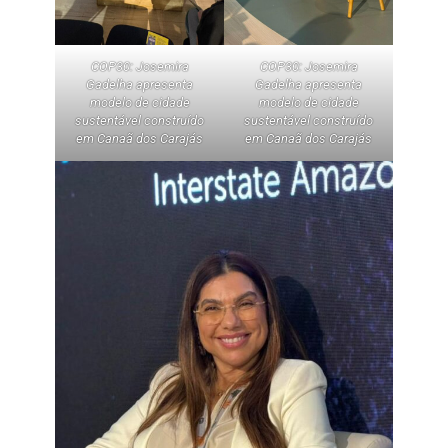
COP30: Josemira
COP30: Josemira
Gadelha apresenta
Gadelha apresenta
modelo de cidade
modelo de cidade
sustentável construído
sustentável construído
em Canaã dos Carajás
em Canaã dos Carajás