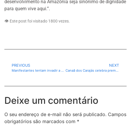
desenvolvimento na Amazônia seja sinônimo de dignidade
para quem vive aqui.”.
👁️ Este post foi visitado 1800 vezes.
PREVIOUS
NEXT
Manifestantes tentam invadir a Blue Zone da COP30 em Belém
Canaã dos Carajás celebra premiação de alunos na Olimpíada de Língua Portuguesa
Deixe um comentário
O seu endereço de e-mail não será publicado.
Campos
obrigatórios são marcados com
*